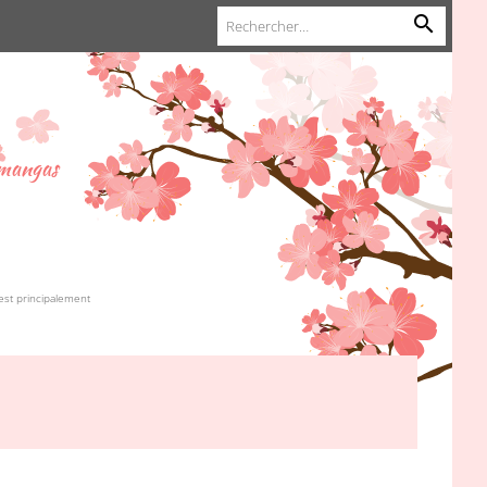
 mangas
est principalement