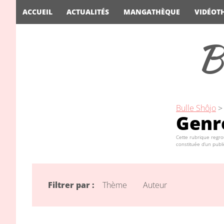
ACCUEIL
ACTUALITÉS
MANGATHÈQUE
VIDÉOT
B
Bulle Shôjo
Genr
Cette rubrique regro
constituée d’un publi
Filtrer par :
Thème
Auteur