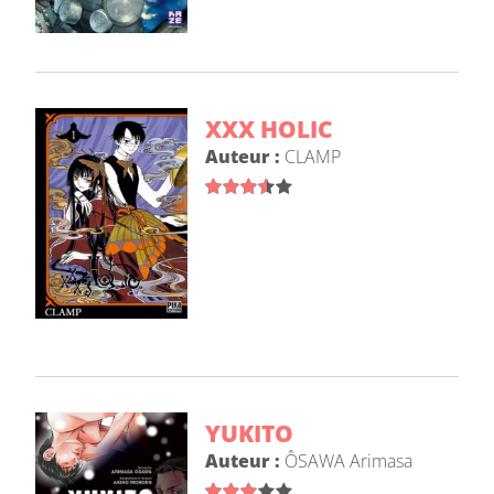
XXX HOLIC
Auteur :
CLAMP
YUKITO
Auteur :
ÔSAWA Arimasa