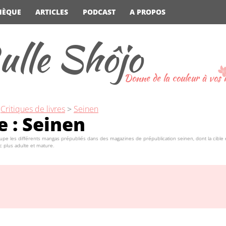
HÈQUE
ARTICLES
PODCAST
A PROPOS
ulle Shôjo
Donne de la couleur à vos
>
Critiques de livres
>
Seinen
e :
Seinen
upe les différents mangas prépubliés dans des magazines de prépublication seinen, dont la cible 
c plus adulte et mature.