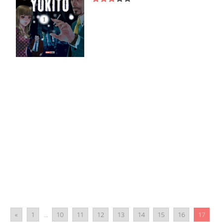
«
1
...
10
11
12
13
14
15
16
17