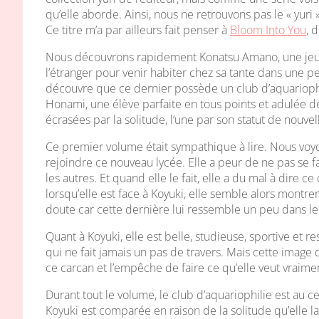
qu’elle aborde. Ainsi, nous ne retrouvons pas le « yuri »
Ce titre m’a par ailleurs fait penser à
Bloom Into You
, 
Nous découvrons rapidement Konatsu Amano, une jeune 
l’étranger pour venir habiter chez sa tante dans une pe
découvre que ce dernier possède un club d’aquarioph
Honami, une élève parfaite en tous points et adulée d
écrasées par la solitude, l’une par son statut de nouvell
Ce premier volume était sympathique à lire. Nous voy
rejoindre ce nouveau lycée. Elle a peur de ne pas se f
les autres. Et quand elle le fait, elle a du mal à dire 
lorsqu’elle est face à Koyuki, elle semble alors montrer
doute car cette dernière lui ressemble un peu dans le
Quant à Koyuki, elle est belle, studieuse, sportive et r
qui ne fait jamais un pas de travers. Mais cette image qu
ce carcan et l’empêche de faire ce qu’elle veut vraiment
Durant tout le volume, le club d’aquariophilie est au 
Koyuki est comparée en raison de la solitude qu’elle la