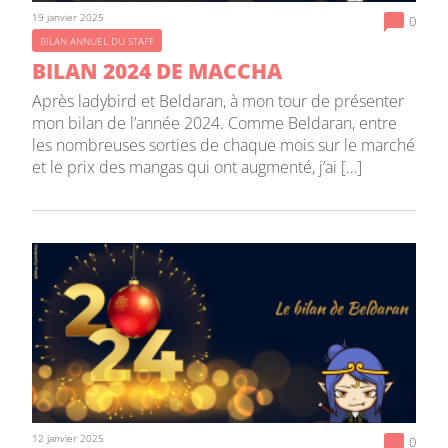
19 janvier 2025
0
BILAN ANNUEL DU STAFF
BILAN 2024 DE MACCHA
Après ladybird et Beldaran, à mon tour de présenter
mon bilan de l’année 2024. Comme Beldaran, entre
les nombreuses sorties de chaque mois sur le marché
et le prix des mangas qui ont augmenté, j’ai […]
12 janvier 2025
0