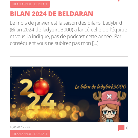
BILAN ANNUEL DU STAFF
BILAN 2024 DE BELDARAN
Le mois de janvier est la saison des bilans. Ladybird
(Bilan 2024 de ladybird3000) a lancé celle de l’équipe
et vous l’a indiqué, pas de podcast cette année. Par
conséquent vous ne subirez pas mon […]
5 janvier 2025
0
BILAN ANNUEL DU STAFF