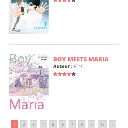
BOY MEETS MARIA
Auteur :
PEYO
1
2
3
4
5
6
7
8
9
10
»