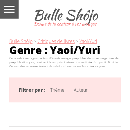
Bulle Shôjo
Donne de la couleur à vos mangas
Bulle Shôjo
>
Critiques de livres
>
Yaoi/Yuri
Genre :
Yaoi/Yuri
Cette rubrique regroupe les différents mangas prépubliés dans des magazines de
prépublication yaoi, dont la cible est principalement constituée d’un public féminin.
Ce sont des ouvrages traitant de relations homosexuelles entre garçons.
Filtrer par :
Thème
Auteur