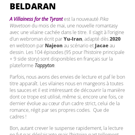
BELDARAN
A Villainess for the Tyrant
est la nouveauté
Pika
Wavetoon
du mois de mai, une nouvelle romantasy
avec une vilaine cachée dans le titre. Il s’agit à l’origine
d’un webroman écrit par
Yu-Iran
, adapté dès
2020
en webtoon par
Najeon
au scénario et
Jacae
au
dessin. Les 104 épisodes (95 pour l’histoire principale
+ 9 side story) sont disponibles en français sur la
plateforme
Tappyton
.
Parfois, nous avons des envies de lecture et paf le bon
titre apparaît. Les vilaines nous en mangeons à toutes
les sauces et il est intéressant de découvrir la manière
dont ce trope est utilisé, même si, encore une fois, ce
dernier évolue au cœur d’un cadre strict, celui de la
romance, régit par ses propres codes. Que de
cadres !
Bon, autant crever le suspense rapidement, la lecture
ne fut pas déplaisante mais l’histoire part tellement