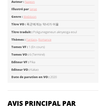
Auteur :
Najeon
Illustré par
Jagae
Genre :
Webtoon
Titre VO :
폭군에게는 악녀가 어울
Titre traduit :
Pokgunegeneun aknyeoga eoul
Thèmes :
Fantasy
,
Romance
Tomes VF :
1 (En cours)
Tomes VO :
6 (Terminé)
Editeur VF :
Pika
Editeur VO :
Kakao
Date de parution en VO :
2020
AVIS PRINCIPAL PAR