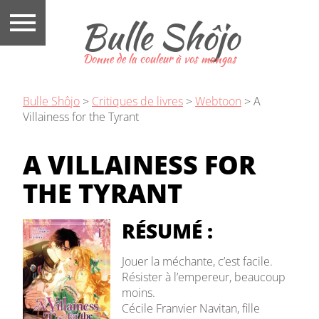
Bulle Shôjo
Donne de la couleur à vos mangas
Bulle Shôjo
>
Critiques de livres
>
Webtoon
>
A
Villainess for the Tyrant
A VILLAINESS FOR
THE TYRANT
RÉSUMÉ :
Jouer la méchante, c’est facile.
Résister à l’empereur, beaucoup
moins.
Cécile Franvier Navitan, fille