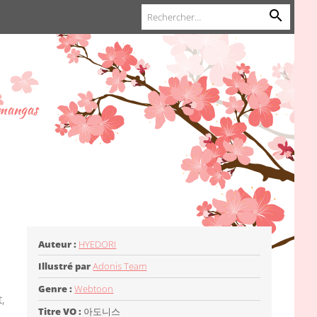
 mangas
Auteur :
HYEDORI
Illustré par
Adonis Team
.
Genre :
Webtoon
,
Titre VO :
아도니스