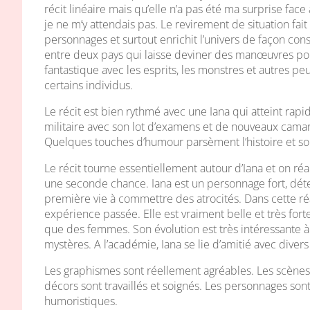
récit linéaire mais qu’elle n’a pas été ma surprise face
je ne m’y attendais pas. Le revirement de situation f
personnages et surtout enrichit l’univers de façon c
entre deux pays qui laisse deviner des manœuvres poli
fantastique avec les esprits, les monstres et autres p
certains individus.
Le récit est bien rythmé avec une Iana qui atteint rapi
militaire avec son lot d’examens et de nouveaux cama
Quelques touches d’humour parsèment l’histoire et so
Le récit tourne essentiellement autour d’Iana et on r
une seconde chance. Iana est un personnage fort, déter
première vie à commettre des atrocités. Dans cette réal
expérience passée. Elle est vraiment belle et très fort
que des femmes. Son évolution est très intéressante 
mystères. A l’académie, Iana se lie d’amitié avec div
Les graphismes sont réellement agréables. Les scènes
décors sont travaillés et soignés. Les personnages so
humoristiques.