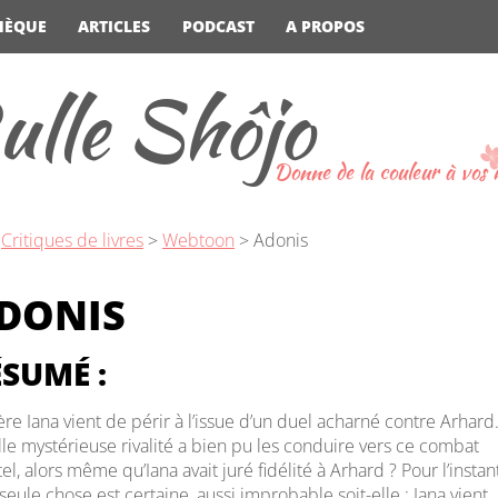
HÈQUE
ARTICLES
PODCAST
A PROPOS
ulle Shôjo
Donne de la couleur à vos
>
Critiques de livres
>
Webtoon
>
Adonis
DONIS
SUMÉ :
ière Iana vient de périr à l’issue d’un duel acharné contre Arhard
le mystérieuse rivalité a bien pu les conduire vers ce combat
el, alors même qu’Iana avait juré fidélité à Arhard ? Pour l’instant
seule chose est certaine, aussi improbable soit-elle : Iana vient