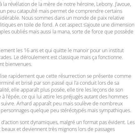
 à la révélation de la mère de notre héroïne, Lebony. J’avoue,
ait un peu catapulté mais permet de comprendre certains
onsidérable. Nous sommes dans un monde de paix relative
tiques en toile de fond. A cet aspect s’ajoute une dimension
euples oubliés mais aussi la mana, sorte de force que possède
dement les 16 ans et qui quitte le manoir pour un institut
rades. Le déroulement est classique mais ça fonctionne.
nt bienvenues.
éalise rapidement que cette résurrection se présente comme
miné et brisé par son passé qui l’a conduit lors de sa
ité, elle apparaît plus posée, elle tire les leçons de son
e à l’épée, ce qui lui attire les préjugés autant des hommes
à suivre. Arhard apparaît peu mais soulève de nombreux
ers personnages quelque peu stéréotypés mais sympathiques.
 d’action sont dynamiques, malgré un format pas évident. Les
nt beaux et deviennent très mignons lors de passages