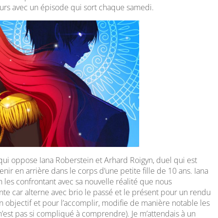
cours avec un épisode qui sort chaque samedi.
qui oppose Iana Roberstein et Arhard Roigyn, duel qui est
enir en arrière dans le corps d’une petite fille de 10 ans. Iana
en les confrontant avec sa nouvelle réalité que nous
ante car alterne avec brio le passé et le présent pour un rendu
 objectif et pour l’accomplir, modifie de manière notable les
n’est pas si compliqué à comprendre). Je m’attendais à un