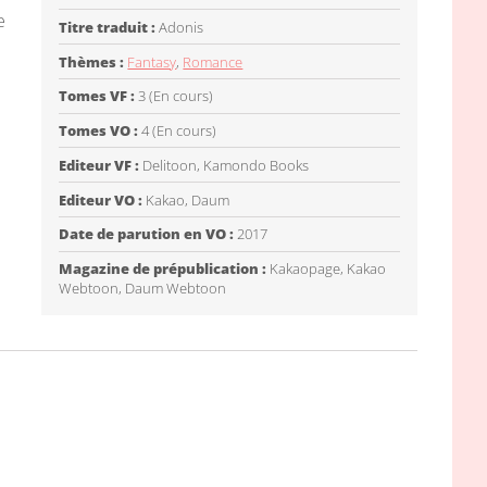
e
Titre traduit :
Adonis
Thèmes :
Fantasy
,
Romance
Tomes VF :
3 (En cours)
Tomes VO :
4 (En cours)
Editeur VF :
Delitoon, Kamondo Books
Editeur VO :
Kakao, Daum
Date de parution en VO :
2017
Magazine de prépublication :
Kakaopage, Kakao
Webtoon, Daum Webtoon