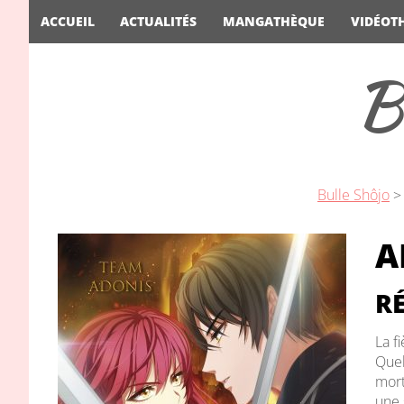
ACCUEIL
ACTUALITÉS
MANGATHÈQUE
VIDÉOT
B
Bulle Shôjo
A
RÉ
La f
Quel
mort
une 