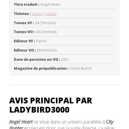
Titre traduit :
Angel Heart
Thèmes :
Action
,
Policier
Tomes VF :
24 (Terminé)
Tomes VO :
24 (Terminé)
Editeur VF :
Panini
Editeur VO :
Shinchôsha
Date de parution en VO :
2001
Magazine de prépublication :
Comic Bunch
AVIS PRINCIPAL PAR
LADYBIRD3000
Angel Heart
se situe dans un univers parallèle à
City
Hunter
et n’en est donc pas la suite directe. La série