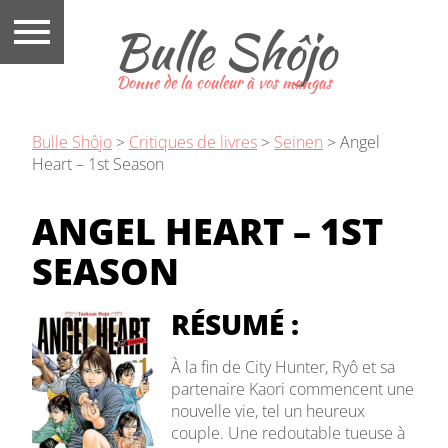
Bulle Shôjo
Donne de la couleur à vos mangas
Bulle Shôjo
>
Critiques de livres
>
Seinen
>
Angel
Heart – 1st Season
ANGEL HEART – 1ST
SEASON
RÉSUMÉ :
À la fin de City Hunter, Ryô et sa
partenaire Kaori commencent une
nouvelle vie, tel un heureux
couple. Une redoutable tueuse à