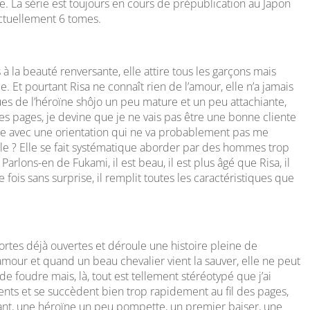
. La série est toujours en cours de prépublication au Japon
ctuellement 6 tomes.
 à la beauté renversante, elle attire tous les garçons mais
 Et pourtant Risa ne connaît rien de l’amour, elle n’a jamais
ques de l’héroïne shôjo un peu mature et un peu attachiante,
res pages, je devine que je ne vais pas être une bonne cliente
nte avec une orientation qui ne va probablement pas me
elle ? Elle se fait systématique aborder par des hommes trop
 Parlons-en de Fukami, il est beau, il est plus âgé que Risa, il
e fois sans surprise, il remplit toutes les caractéristiques que
ortes déjà ouvertes et déroule une histoire pleine de
l’amour et quand un beau chevalier vient la sauver, elle ne peut
 foudre mais, là, tout est tellement stéréotypé que j’ai
ésents et se succèdent bien trop rapidement au fil des pages,
urant, une héroïne un peu pompette, un premier baiser, une