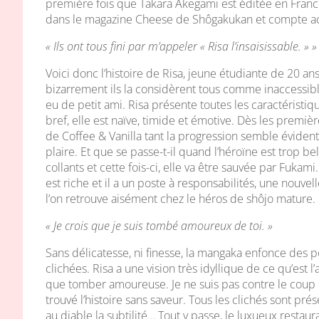
première fois que Takara Akegami est éditée en France
dans le magazine Cheese de Shôgakukan et compte a
« Ils ont tous fini par m’appeler « Risa l’insaisissable. » »
Voici donc l’histoire de Risa, jeune étudiante de 20 ans
bizarrement ils la considèrent tous comme inaccessible.
eu de petit ami. Risa présente toutes les caractéristi
bref, elle est naïve, timide et émotive. Dès les premiè
de Coffee & Vanilla tant la progression semble évide
plaire. Et que se passe-t-il quand l’héroïne est trop b
collants et cette fois-ci, elle va être sauvée par Fukami.
est riche et il a un poste à responsabilités, une nouvell
l’on retrouve aisément chez le héros de shôjo mature.
« Je crois que je suis tombé amoureux de toi. »
Sans délicatesse, ni finesse, la mangaka enfonce des p
clichées. Risa a une vision très idyllique de ce qu’est 
que tomber amoureuse. Je ne suis pas contre le coup de
trouvé l’histoire sans saveur. Tous les clichés sont pr
au diable la subtilité… Tout y passe, le luxueux resta