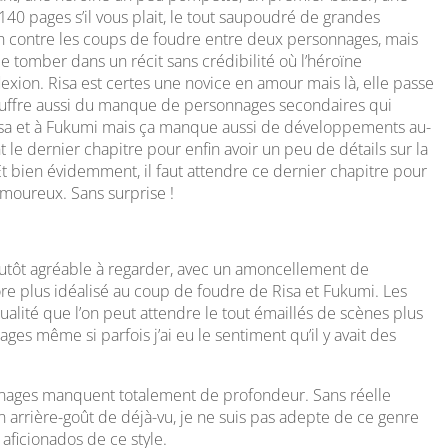
140 pages s’il vous plait, le tout saupoudré de grandes
ien contre les coups de foudre entre deux personnages, mais
 de tomber dans un récit sans crédibilité où l’héroïne
ion. Risa est certes une novice en amour mais là, elle passe
 souffre aussi du manque de personnages secondaires qui
Risa et à Fukumi mais ça manque aussi de développements au-
t le dernier chapitre pour enfin avoir un peu de détails sur la
Et bien évidemment, il faut attendre ce dernier chapitre pour
amoureux. Sans surprise !
lutôt agréable à regarder, avec un amoncellement de
ore plus idéalisé au coup de foudre de Risa et Fukumi. Les
alité que l’on peut attendre le tout émaillés de scènes plus
ages même si parfois j’ai eu le sentiment qu’il y avait des
onnages manquent totalement de profondeur. Sans réelle
 arrière-goût de déjà-vu, je ne suis pas adepte de ce genre
 aficionados de ce style.