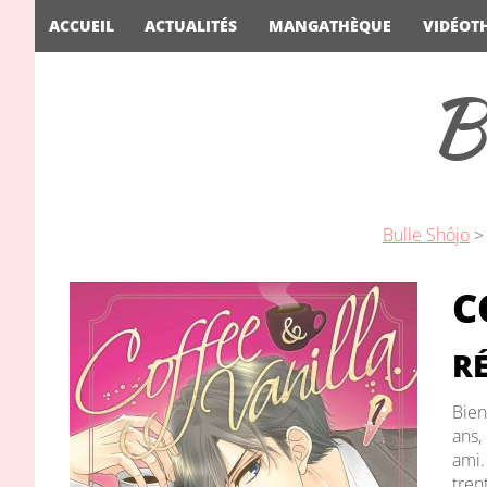
ACCUEIL
ACTUALITÉS
MANGATHÈQUE
VIDÉOT
B
Bulle Shôjo
C
RÉ
Bien
ans,
ami.
tren