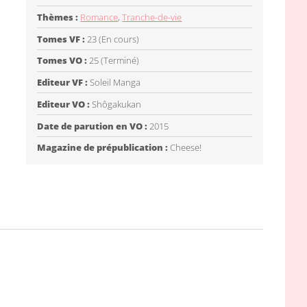
Thèmes :
Romance
,
Tranche-de-vie
Tomes VF :
23 (En cours)
Tomes VO :
25 (Terminé)
Editeur VF :
Soleil Manga
Editeur VO :
Shôgakukan
Date de parution en VO :
2015
Magazine de prépublication :
Cheese!