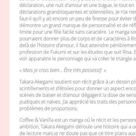
déclaration, une nuit d’amour et une bague, le tout en 
déclarations grandiloquentes et solennelles. Je n’ai r
faut-il qu’il y ait encore un peu de finesse pour éviter
démontre un grand manque de personnalité et de réflex
limite pour une fille facile sans caractère. Le manga
pourraient donner plus de corps et de caractères à 
delà de l’histoire d’amour, il faut atteindre péniblemen
profession de Fukumi et sur les études que suit Risa. 
voir apparaitre le personnage qui va créer le triangle 
« Mais je crois bien… Être très possessif. »
Takara Akegami soutient son récit grâce à un dessin p
scintillements et d’étoiles pour donner un aspect enc
scènes de baiser et d’amour dégagent la dose de sensu
pudiques et naïves. J’ai apprécié les traits des personn
problèmes de proportions.
Coffee & Vanilla est un manga où le récit et les pers
ambition, Takara Akegami déroule une histoire qui a un
de lecture mais je ne doute pas que ce titre plaira aux