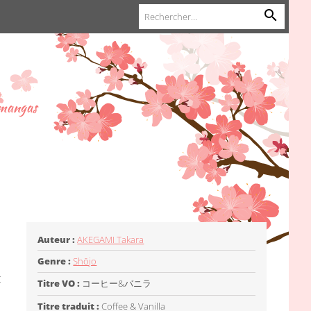
 mangas
Auteur :
AKEGAMI Takara
Genre :
Shōjo
t
Titre VO :
コーヒー&バニラ
Titre traduit :
Coffee & Vanilla