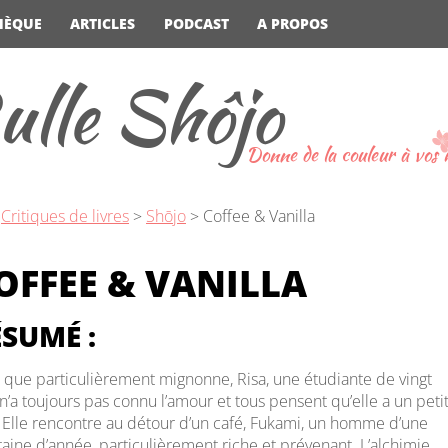
HÈQUE
ARTICLES
PODCAST
A PROPOS
ulle Shôjo
Donne de la couleur à vos
>
Critiques de livres
>
Shōjo
>
Coffee & Vanilla
OFFEE & VANILLA
SUMÉ :
 que particulièrement mignonne, Risa, une étudiante de vingt
 n’a toujours pas connu l’amour et tous pensent qu’elle a un peti
 Elle rencontre au détour d’un café, Fukami, un homme d’une
taine d’année, particulièrement riche et prévenant. L’alchimie