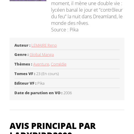
moment, il mène une double vie :
lycéen banal le jour et “contrôleur
du feu” la nuit dans Dreamland, le
monde des rêves.
Source : Pika
Auteur :
LEMAIRE Reno
Genre :
Global Manga
Thèmes :
Aventure
,
Comédie
Tomes VF :
23 (En cours)
Editeur VF :
Pika
Date de parution en VO :
2006
AVIS PRINCIPAL PAR