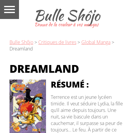
Bulle Shôjo
Donne de la couleur à vos mangas
Bulle Shôjo
>
Critiques de livres
>
Global Manga
>
Dreamland
DREAMLAND
RÉSUMÉ :
Terrence est un jeune lycéen
timide. Il veut séduire Lydia, la fille
qu’il aime depuis toujours. Une
nuit, sa vie bascule dans un
cauchemar, il surpasse sa peur de
toujours… Le feu. À partir de ce