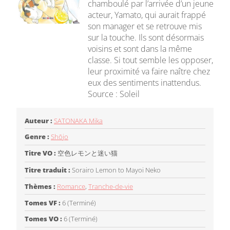
chamboulé par l’arrivée d’un jeune
acteur, Yamato, qui aurait frappé
son manager et se retrouve mis
sur la touche. Ils sont désormais
voisins et sont dans la même
classe. Si tout semble les opposer,
leur proximité va faire naître chez
eux des sentiments inattendus.
Source : Soleil
Auteur :
SATONAKA Mika
Genre :
Shōjo
Titre VO :
空色レモンと迷い猫
Titre traduit :
Sorairo Lemon to Mayoi Neko
Thèmes :
Romance
,
Tranche-de-vie
Tomes VF :
6 (Terminé)
Tomes VO :
6 (Terminé)