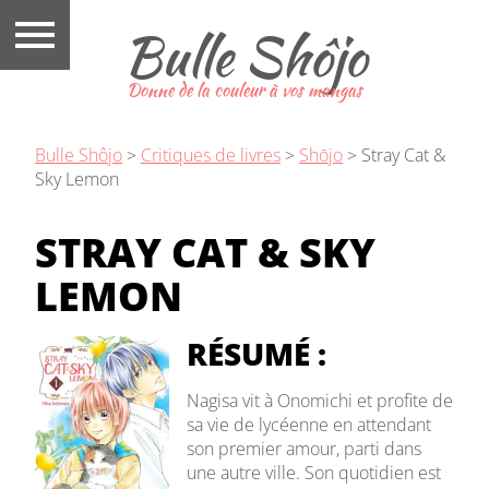
Bulle Shôjo
Donne de la couleur à vos mangas
Bulle Shôjo
>
Critiques de livres
>
Shōjo
>
Stray Cat &
Sky Lemon
STRAY CAT & SKY
LEMON
RÉSUMÉ :
Nagisa vit à Onomichi et profite de
sa vie de lycéenne en attendant
son premier amour, parti dans
une autre ville. Son quotidien est