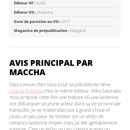
Editeur VF :
Soleil
Editeur VO :
Shûeisha
Date de parution en VO :
2017
Magazine de prépublication :
Margaret
AVIS PRINCIPAL PAR
MACCHA
Déjà connue chez nous pour sa précédente série
Love in Progress
chez le même éditeur, Mika Satonaka
nous propose cette fois une histoire où une lycéenne
voit débarquer un jeune acteur dans sa vie provinciale
tranquille. Je ne m’attendais pas à grand-chose et
j’avais un peu peur de tomber sur un shôjo de
romance lycéenne moyen mais j’ai été agréablement
surprise. C’est un shôjo un peu classique mais on