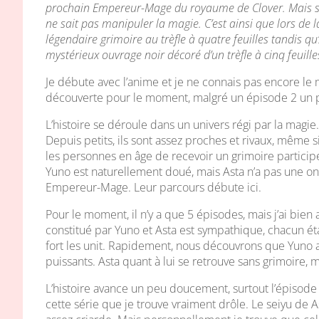
prochain Empereur-Mage du royaume de Clover. Mais si 
ne sait pas manipuler la magie. C’est ainsi que lors de l
légendaire grimoire au trèfle à quatre feuilles tandis qu’A
mystérieux ouvrage noir décoré d’un trèfle à cinq feuille
Je débute avec l’anime et je ne connais pas encore l
découverte pour le moment, malgré un épisode 2 un p
L’histoire se déroule dans un univers régi par la magie.
Depuis petits, ils sont assez proches et rivaux, même 
les personnes en âge de recevoir un grimoire particip
Yuno est naturellement doué, mais Asta n’a pas une on
Empereur-Mage. Leur parcours débute ici.
Pour le moment, il n’y a que 5 épisodes, mais j’ai bien 
constitué par Yuno et Asta est sympathique, chacun ét
fort les unit. Rapidement, nous découvrons que Yuno a u
puissants. Asta quant à lui se retrouve sans grimoire,
L’histoire avance un peu doucement, surtout l’épisode
cette série que je trouve vraiment drôle. Le seiyu de A