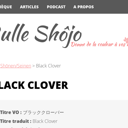
HÈQUE
ARTICLES
PODCAST
A PROPOS
ulle Shôjo
Donne de la couleur à vos
>
Shōnen/Seinen
>
Black Clover
LACK CLOVER
Titre VO :
ブラッククローバー
Titre traduit :
Black Clover