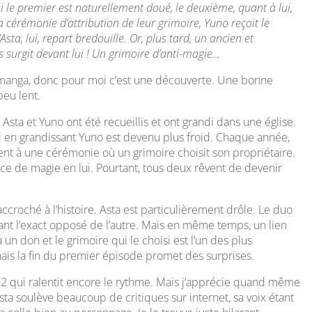
le premier est naturellement doué, le deuxième, quant à lui,
a cérémonie d’attribution de leur grimoire, Yuno reçoit le
sta, lui, repart bredouille. Or, plus tard, un ancien et
s surgit devant lui ! Un grimoire d’anti-magie…
e manga, donc pour moi c’est une découverte. Une bonne
eu lent.
 Asta et Yuno ont été recueillis et ont grandi dans une église.
si en grandissant Yuno est devenu plus froid. Chaque année,
ent à une cérémonie où un grimoire choisit son propriétaire.
ce de magie en lui. Pourtant, tous deux rêvent de devenir
accroché à l’histoire. Asta est particulièrement drôle. Le duo
ant l’exact opposé de l’autre. Mais en même temps, un lien
n don et le grimoire qui le choisi est l’un des plus
 mais la fin du premier épisode promet des surprises.
 2 qui ralentit encore le rythme. Mais j’apprécie quand même
sta soulève beaucoup de critiques sur internet, sa voix étant