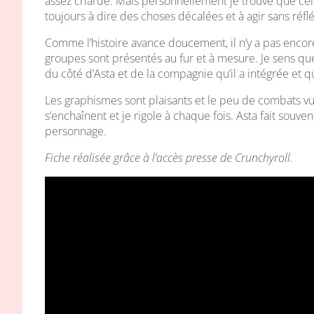
assez criarde. Mais personnellement je trouve que cela 
toujours à dire des choses décalées et à agir sans réflé
Comme l’histoire avance doucement, il n’y a pas enco
groupes sont présentés au fur et à mesure. Je sens 
du côté d’Asta et de la compagnie qu’il a intégrée et 
Les graphismes sont plaisants et le peu de combats vu
s’enchaînent et je rigole à chaque fois. Asta fait souve
personnage.
Fiche réalisée grâce à l’accès presse de Crunchyroll.