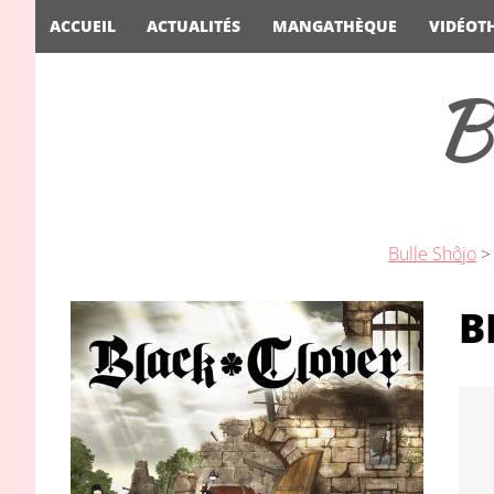
ACCUEIL
ACTUALITÉS
MANGATHÈQUE
VIDÉOT
B
Bulle Shôjo
B