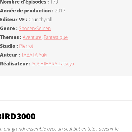
Nombre d'épisodes :
170
Année de production :
2017
Editeur VF :
Crunchyroll
Genre :
Shōnen/Seinen
Themes :
Aventure
,
Fantastique
Studio :
Pierrot
Auteur :
TABATA Yûki
Réalisateur :
YOSHIHARA Tatsuya
BIRD3000
 ont grandi ensemble avec un seul but en tête : devenir le