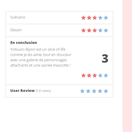
Scénario
Dessin
En conclusion
Yotsuiro Biyori est un slice of life
3
comme je les aime, tout en douceur
avec une galerie de personnages
attachants et une sacrée mascotte !
User Review
0
(
0
votes)