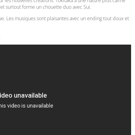
r les nouvelles créations. Tokitaka a une nature plus calme
et surtout forme un chouette duo avec Sui.
ue. Les musiques sont plaisantes avec un ending tout doux et
.