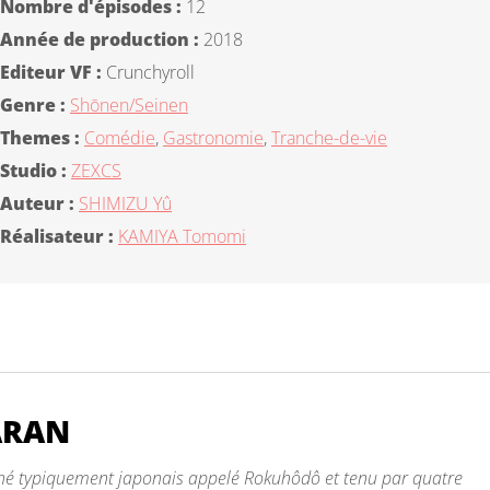
Nombre d'épisodes :
12
Année de production :
2018
Editeur VF :
Crunchyroll
Genre :
Shōnen/Seinen
Themes :
Comédie
,
Gastronomie
,
Tranche-de-vie
Studio :
ZEXCS
Auteur :
SHIMIZU Yû
Réalisateur :
KAMIYA Tomomi
ARAN
thé typiquement japonais appelé Rokuhôdô et tenu par quatre