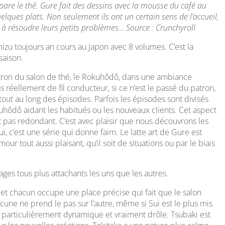
pare le thé. Gure fait des dessins avec la mousse du café au
uelques plats. Non seulement ils ont un certain sens de l’accueil,
ois à résoudre leurs petits problèmes… Source : Crunchyroll
u toujours an cours au Japon avec 8 volumes. C’est la
saison.
ron du salon de thé, le Rokuhôdô, dans une ambiance
as réellement de fil conducteur, si ce n’est le passé du patron,
e tout au long des épisodes. Parfois les épisodes sont divisés
hôdô aidant les habitués ou les nouveaux clients. Cet aspect
t pas redondant. C’est avec plaisir que nous découvrons les
i, c’est une série qui donne faim. Le latte art de Gure est
r tout aussi plaisant, qu’il soit de situations ou par le biais
ages tous plus attachants les uns que les autres.
 et chacun occupe une place précise qui fait que le salon
ucune ne prend le pas sur l’autre, même si Sui est le plus mis
st particulièrement dynamique et vraiment drôle. Tsubaki est