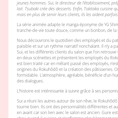
jeunes hommes. Sui, le directeur de l’établissement, pré
lait. Tsubaki crée des desserts. Enfin, Tokitaka cuisine q
mais en plus de servir leurs clients, ils les aident parf
La série animée adapte le manga éponyme de Yû Shimiz
tranche-de-vie toute douce, comme un bonbon, de la 
Nous découvrons le quotidien des employés et du pat
paisible et sur un rythme narratif nonchalant. Il n’y a p
Sui, et les différents clients du salon que l’on retrouv
en deux scénettes et présentent les employés du Roku
est bien traité car en mêlant passé des employés, n’es
origines du Rokuhôdô et la création des pâtisseries. Ou
formidable. L’atmosphère, agréable, bénéficie d’un humou
des dialogues.
L’histoire est intéressante à suivre grâce à ses personn
Sui a réuni les autres autour de son rêve, le Rokuhôdô
tourne bien. Ils ont des personnalités différentes et a
en avant car son lien avec le salon est ancien. Gure e