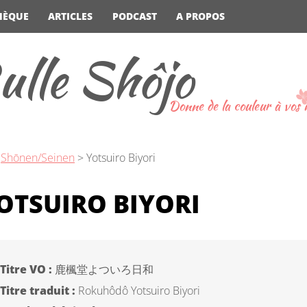
HÈQUE
ARTICLES
PODCAST
A PROPOS
ulle Shôjo
Donne de la couleur à vos
>
Shōnen/Seinen
>
Yotsuiro Biyori
OTSUIRO BIYORI
Titre VO :
鹿楓堂よついろ日和
Titre traduit :
Rokuhôdô Yotsuiro Biyori