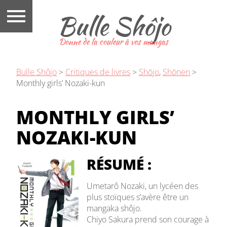
Bulle Shôjo
Donne de la couleur à vos mangas
Bulle Shôjo
>
Critiques de livres
>
Shōjo
,
Shōnen
>
Monthly girls’ Nozaki-kun
MONTHLY GIRLS’
NOZAKI-KUN
RÉSUMÉ :
Umetarô Nozaki, un lycéen des
plus stoïques s’avère être un
mangaka shôjo.
Chiyo Sakura prend son courage à