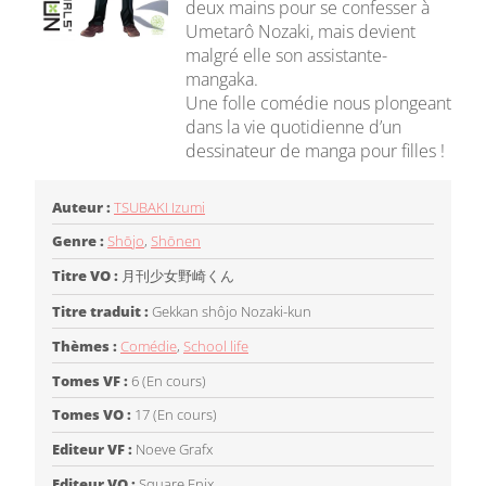
deux mains pour se confesser à
Umetarô Nozaki, mais devient
malgré elle son assistante-
mangaka.
Une folle comédie nous plongeant
dans la vie quotidienne d’un
dessinateur de manga pour filles !
Auteur :
TSUBAKI Izumi
Genre :
Shōjo
,
Shōnen
Titre VO :
月刊少女野崎くん
Titre traduit :
Gekkan shôjo Nozaki-kun
Thèmes :
Comédie
,
School life
Tomes VF :
6 (En cours)
Tomes VO :
17 (En cours)
Editeur VF :
Noeve Grafx
Editeur VO :
Square Enix