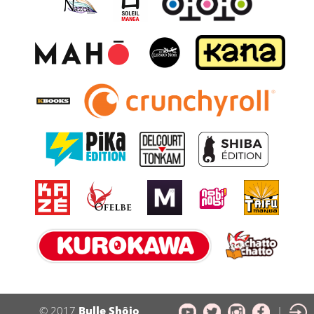
© 2017
Bulle Shôjo
|