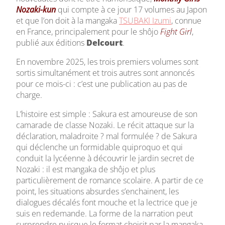
Nozaki-kun
qui compte à ce jour 17 volumes au Japon
et que l’on doit à la mangaka
TSUBAKI Izumi
, connue
en France, principalement pour le shôjo
Fight Girl
,
publié aux éditions
Delcourt
.
En novembre 2025, les trois premiers volumes sont
sortis simultanément et trois autres sont annoncés
pour ce mois-ci : c’est une publication au pas de
charge.
L’histoire est simple : Sakura est amoureuse de son
camarade de classe Nozaki. Le récit attaque sur la
déclaration, maladroite ? mal formulée ? de Sakura
qui déclenche un formidable quiproquo et qui
conduit la lycéenne à découvrir le jardin secret de
Nozaki : il est mangaka de shôjo et plus
particulièrement de romance scolaire. A partir de ce
point, les situations absurdes s’enchainent, les
dialogues décalés font mouche et la lectrice que je
suis en redemande. La forme de la narration peut
surprendre puisque le format choisit par la mangaka