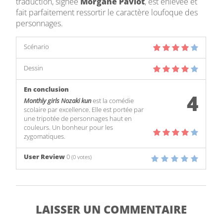
traduction, signée
Morgane Paviot
, est enlevée et
fait parfaitement ressortir le caractère loufoque des
personnages.
Scénario
Dessin
En conclusion
4
Monthly girls Nozaki kun
est la comédie
scolaire par excellence. Elle est portée par
une tripotée de personnages haut en
couleurs. Un bonheur pour les
zygomatiques.
User Review
0
(
0
votes)
LAISSER UN COMMENTAIRE