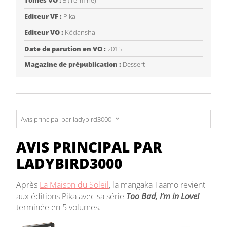
Tomes VO :
5 (Terminé)
Editeur VF :
Pika
Editeur VO :
Kôdansha
Date de parution en VO :
2015
Magazine de prépublication :
Dessert
Avis principal par ladybird3000
Avis principal par ladybird3000
AVIS PRINCIPAL PAR
Tome 2 par ladybird3000
LADYBIRD3000
Tome 1 par Zwitzwit
Après
La Maison du Soleil
, la mangaka Taamo revient
Tome 3 par ladybird3000
aux éditions Pika avec sa série
Too Bad, I’m in Love!
terminée en 5 volumes.
Tome 4 par ladybird3000
Tome 5 par ladybird3000