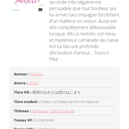
seconde très négative est
persuadée que tout bonheur qui
lui arrive s’accompagne forcément
d’un malheur en retour. Aussi est-
elle complètement déboussolée
lorsque, dès la rentrée, son beau
et mystérieux camarade de classe
Aoi lui fait une profonde
déclaration d’amour… Source :
Pika
Auteur :
TAAMO
Genre :
Shōjo
Titre VO :
地球のおわりは恋のはじまり
Titre traduit :
Chikyû no Owari wa Koi no Hajimari
Thèmes :
Romance
,
Tranche-de-vie
Tomes VF :
5 (Terminé)