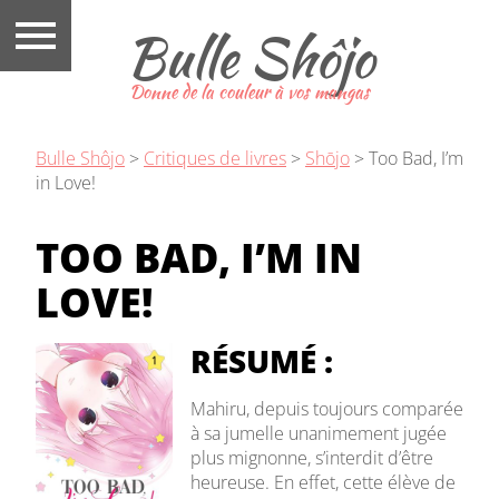
Bulle Shôjo
Donne de la couleur à vos mangas
Bulle Shôjo
>
Critiques de livres
>
Shōjo
>
Too Bad, I’m
in Love!
TOO BAD, I’M IN
LOVE!
RÉSUMÉ :
Mahiru, depuis toujours comparée
à sa jumelle unanimement jugée
plus mignonne, s’interdit d’être
heureuse. En effet, cette élève de