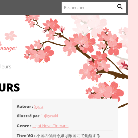
 mangas
lleurs
EURS
Auteur :
Syuu
Illustré par
Fujigasaki
Genre :
Light Novel/Romans
Titre VO :
小国の侯爵令嬢は敵国にて覚醒する