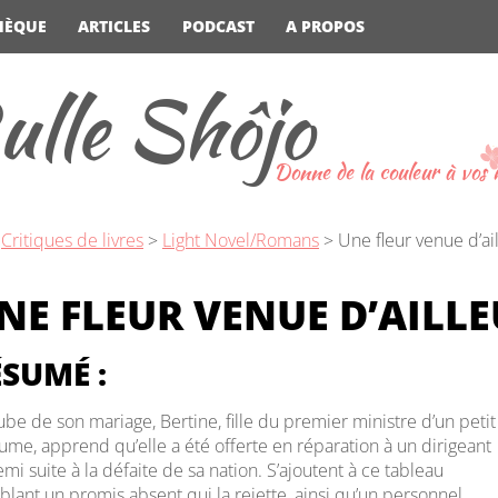
HÈQUE
ARTICLES
PODCAST
A PROPOS
ulle Shôjo
Donne de la couleur à vos
>
Critiques de livres
>
Light Novel/Romans
>
Une fleur venue d’ai
NE FLEUR VENUE D’AILL
SUMÉ :
aube de son mariage, Bertine, fille du premier ministre d’un petit
ume, apprend qu’elle a été offerte en réparation à un dirigeant
mi suite à la défaite de sa nation. S’ajoutent à ce tableau
blant un promis absent qui la rejette, ainsi qu’un personnel