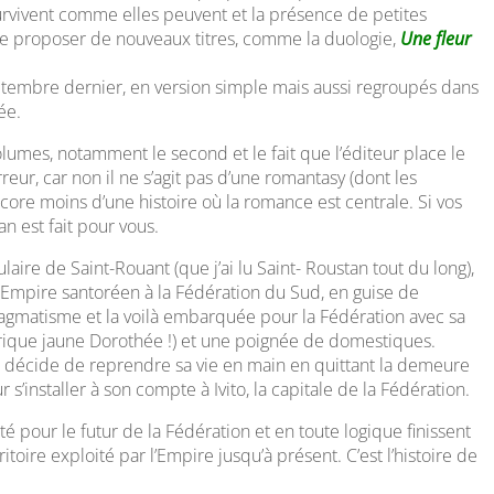
rvivent comme elles peuvent et la présence de petites
e proposer de nouveaux titres, comme la duologie,
Une fleur
ptembre dernier, en version simple mais aussi regroupés dans
ée.
umes, notamment le second et le fait que l’éditeur place le
ur, car non il ne s’agit pas d’une romantasy (dont les
ncore moins d’une histoire où la romance est centrale. Si vos
n est fait pour vous.
laire de Saint-Rouant (que j’ai lu Saint- Roustan tout du long),
l’Empire santoréen à la Fédération du Sud, en guise de
ragmatisme et la voilà embarquée pour la Fédération avec sa
 brique jaune Dorothée !) et une poignée de domestiques.
tine décide de reprendre sa vie en main en quittant la demeure
 s’installer à son compte à Ivito, la capitale de la Fédération.
ôté pour le futur de la Fédération et en toute logique finissent
toire exploité par l’Empire jusqu’à présent. C’est l’histoire de