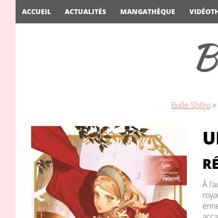
ACCUEIL
ACTUALITÉS
MANGATHÈQUE
VIDÉOT
B
Bulle Shôjo
U
RÉ
À l’
roya
enne
acca