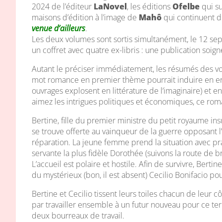
2024 de l’éditeur
LaNovel
, les éditions
Ofelbe
qui su
maisons d’édition à l’image de
Mahô
qui continuent d
venue d’ailleurs
.
Les deux volumes sont sortis simultanément, le 12 se
un coffret avec quatre ex-libris : une publication soign
Autant le préciser immédiatement, les résumés des vol
mot romance en premier thème pourrait induire en erre
ouvrages explosent en littérature de l’imaginaire) et e
aimez les intrigues politiques et économiques, ce roma
Bertine, fille du premier ministre du petit royaume insu
se trouve offerte au vainqueur de la guerre opposant 
réparation. La jeune femme prend la situation avec p
servante la plus fidèle Dorothée (suivons la route de
L’accueil est polaire et hostile. Afin de survivre, Ber
du mystérieux (bon, il est absent) Cecilio Bonifacio pour
Bertine et Cecilio tissent leurs toiles chacun de leur c
par travailler ensemble à un futur nouveau pour ce terri
deux bourreaux de travail.