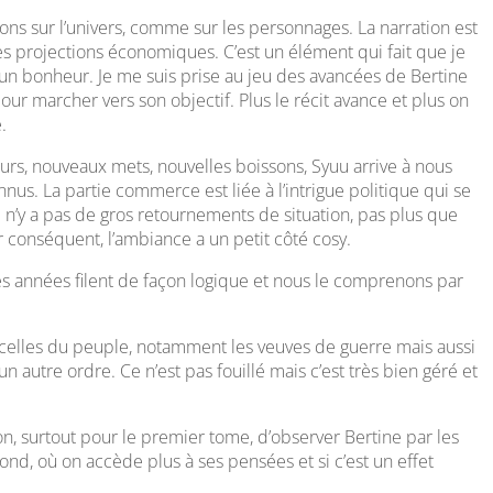
tions sur l’univers, comme sur les personnages. La narration est
res projections économiques. C’est un élément qui fait que je
 un bonheur. Je me suis prise au jeu des avancées de Bertine
our marcher vers son objectif. Plus le récit avance et plus on
.
urs, nouveaux mets, nouvelles boissons, Syuu arrive à nous
nnus. La partie commerce est liée à l’intrigue politique qui se
 n’y a pas de gros retournements de situation, pas plus que
 conséquent, l’ambiance a un petit côté cosy.
 les années filent de façon logique et nous le comprenons par
, celles du peuple, notamment les veuves de guerre mais aussi
un autre ordre. Ce n’est pas fouillé mais c’est très bien géré et
sion, surtout pour le premier tome, d’observer Bertine par les
nd, où on accède plus à ses pensées et si c’est un effet