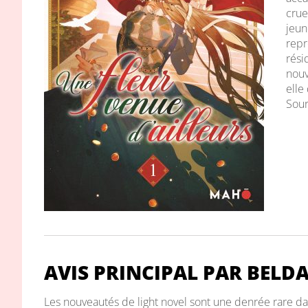
crue
jeun
repr
rési
nouv
elle
Sour
AVIS PRINCIPAL PAR BELD
Les nouveautés de light novel sont une denrée rare d