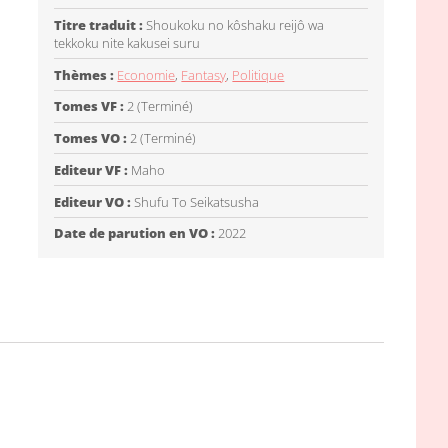
Titre traduit :
Shoukoku no kôshaku reijô wa
tekkoku nite kakusei suru
Thèmes :
Economie
,
Fantasy
,
Politique
Tomes VF :
2 (Terminé)
Tomes VO :
2 (Terminé)
Editeur VF :
Maho
Editeur VO :
Shufu To Seikatsusha
Date de parution en VO :
2022