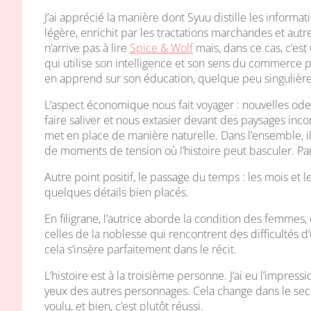
J’ai apprécié la manière dont Syuu distille les informa
légère, enrichit par les tractations marchandes et aut
n’arrive pas à lire
Spice & Wolf
mais, dans ce cas, c’est
qui utilise son intelligence et son sens du commerce p
en apprend sur son éducation, quelque peu singulière
L’aspect économique nous fait voyager : nouvelles ode
faire saliver et nous extasier devant des paysages inco
met en place de manière naturelle. Dans l’ensemble, il
de moments de tension où l’histoire peut basculer. Par
Autre point positif, le passage du temps : les mois et
quelques détails bien placés.
En filigrane, l’autrice aborde la condition des femmes
celles de la noblesse qui rencontrent des difficultés d’
cela s’insère parfaitement dans le récit.
L’histoire est à la troisième personne. J’ai eu l’impres
yeux des autres personnages. Cela change dans le seco
voulu, et bien, c’est plutôt réussi.