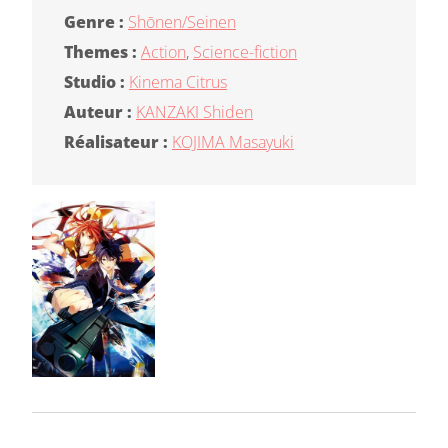
Genre :
Shōnen/Seinen
Themes :
Action
,
Science-fiction
Studio :
Kinema Citrus
Auteur :
KANZAKI Shiden
Réalisateur :
KOJIMA Masayuki