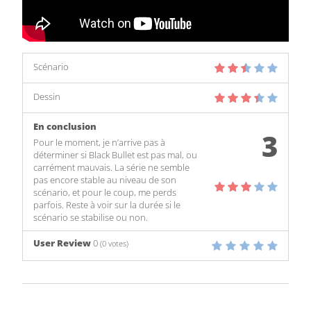
Scénario
Dessin
En conclusion
3
Pour le moment, je n’arrive pas à
déterminer si Black Bullet est pas mal, ou
carrément mauvais. La série ne semble
pas encore stable au niveau de son
scénario, et pour le coup, me perds
parfois. Reste à voir sur la durée si le
scénario se stabilise ou non.
User Review
0
(
0
votes)