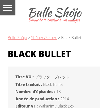
Bulle Shôjo
Donne de la couleur à vos mangas
Bulle Shôjo
>
Shōnen/Seinen
>
Black Bullet
BLACK BULLET
Titre VO :
ブラック・ブレット
Titre traduit :
Black Bullet
Nombre d'épisodes :
13
Année de production :
2014
Editeur VF :
Wakanim / Black Box