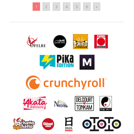
1
2
3
4
5
6
»