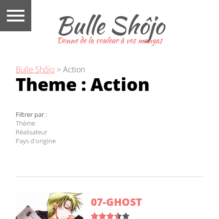
Bulle Shôjo
Donne de la couleur à vos mangas
Bulle Shôjo
>
Action
Theme :
Action
Filtrer par :
Thème
Réalisateur
Pays d'origine
07-GHOST