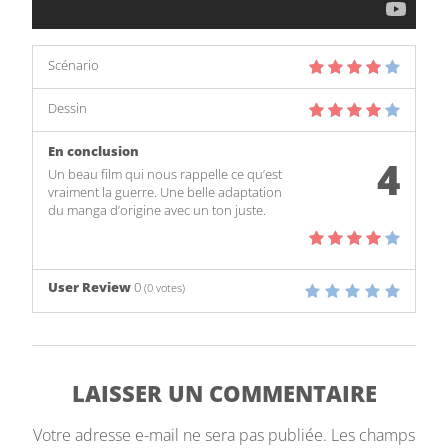
Scénario
Dessin
En conclusion
4
Un beau film qui nous rappelle ce qu’est
vraiment la guerre. Une belle adaptation
du manga d’origine avec un ton juste.
User Review
0
(
0
votes)
LAISSER UN COMMENTAIRE
Votre adresse e-mail ne sera pas publiée.
Les champs