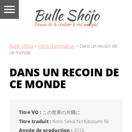
Bulle Shôjo
Donne de la couleur à vos mangas
Bulle Shôjo
>
Films d'animation
>
Dans un recoin de
ce monde
DANS UN RECOIN DE
CE MONDE
Titre VO :
この世界の片隅に
Titre traduit :
Kono Sekai No Katasumi Ni
Année de production :
2016