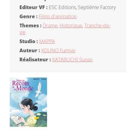
Editeur VF :
ESC Editions, Septième Factory
Genre :
Films d'animation
Themes :
Drame
,
Historique
,
Tranche-de-
vie
Studio :
MAPPA
Auteur :
KOUNO Fumiyo
Réalisateur :
KATABUCHI Sunao