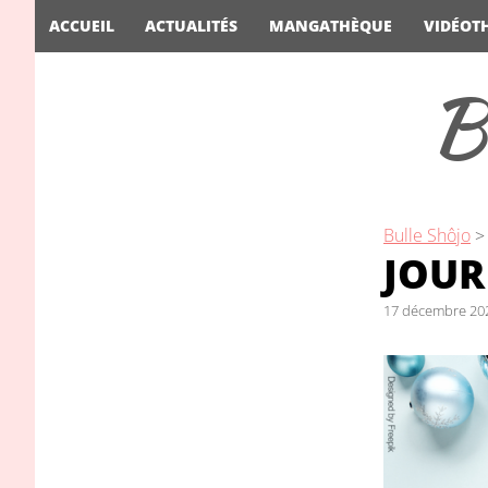
ACCUEIL
ACTUALITÉS
MANGATHÈQUE
VIDÉOT
B
Bulle Shôjo
JOUR 
17 décembre 20