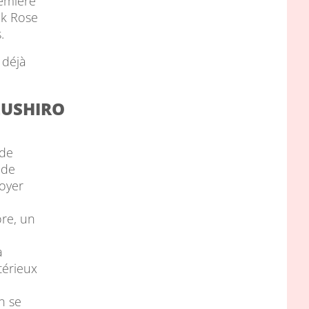
remière
k Rose
.
 déjà
IZUSHIRO
 de
 de
foyer
ore, un
a
érieux
n se