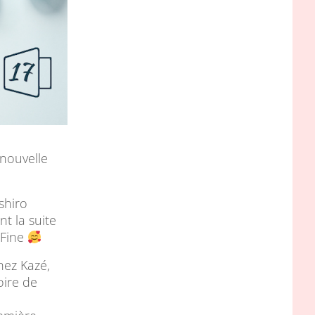
nouvelle
shiro
t la suite
 Fine
chez Kazé,
oire de