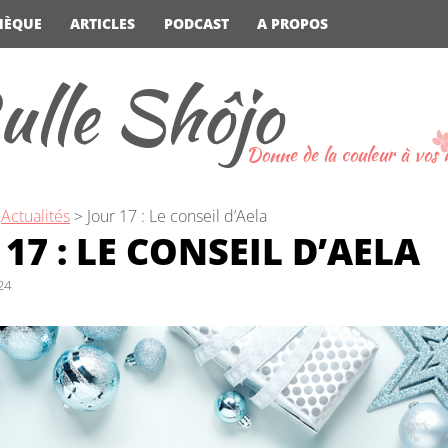
HÈQUE
ARTICLES
PODCAST
A PROPOS
ulle Shôjo
Donne de la couleur à vos
>
Actualités
>
Jour 17 : Le conseil d’Aela
17 : LE CONSEIL D’AELA
24