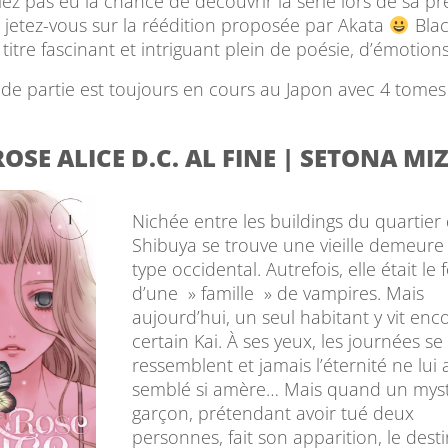
viez pas eu la chance de découvrir la série lors de sa p
, jetez-vous sur la réédition proposée par Akata
Blac
 titre fascinant et intriguant plein de poésie, d’émotions
de partie est toujours en cours au Japon avec 4 tomes
OSE ALICE D.C. AL FINE | SETONA M
Nichée entre les buildings du quartier
Shibuya se trouve une vieille demeure
type occidental. Autrefois, elle était le 
d’une » famille » de vampires. Mais
aujourd’hui, un seul habitant y vit enc
certain Kai. À ses yeux, les journées se
ressemblent et jamais l’éternité ne lui 
semblé si amère… Mais quand un myst
garçon, prétendant avoir tué deux
personnes, fait son apparition, le desti