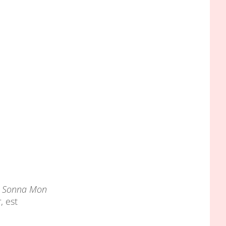
é
Sonna Mon
r
, est