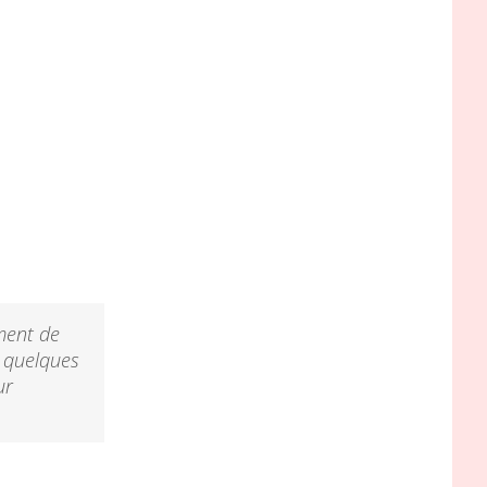
ment de
r quelques
ur