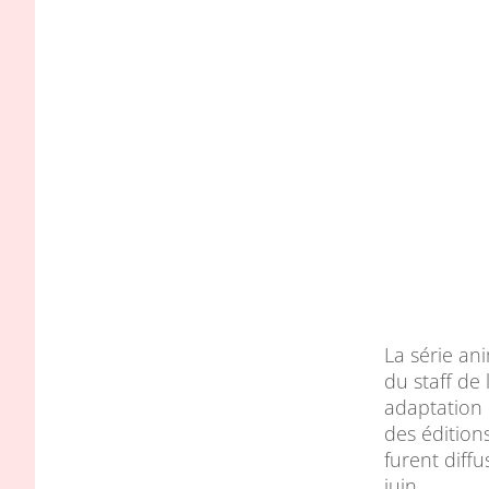
La série an
du staff de
adaptation 
des édition
furent diff
juin.