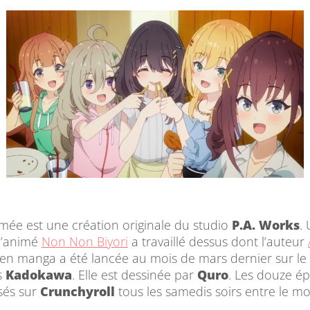
imée est une création originale du studio
P.A. Works
.
 l’animé
Non Non Biyori
a travaillé dessus dont l’auteur
en manga a été lancée au mois de mars dernier sur le 
s
Kadokawa
. Elle est dessinée par
Quro
. Les douze é
usés sur
Crunchyroll
tous les samedis soirs entre le mois