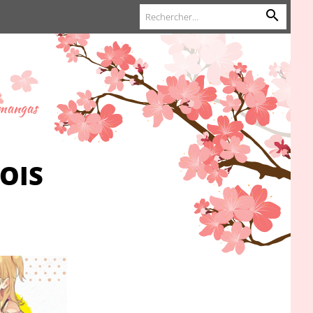
 mangas
OIS