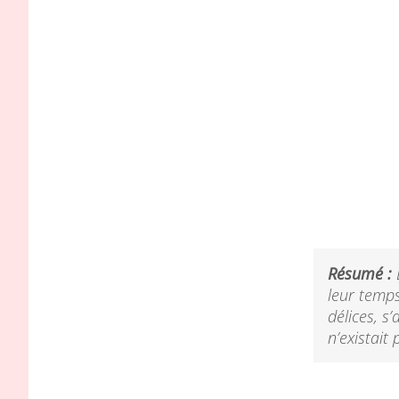
Résumé :
L
leur temps
délices, s
n’existait