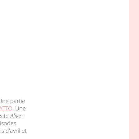
 Une partie
ATTO
. Une
site
Alive+
pisodes
 d’avril et