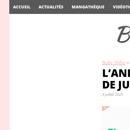
ACCUEIL
ACTUALITÉS
MANGATHÈQUE
VIDÉOT
B
Bulle Shôjo
L’AN
DE JU
3 juillet 2025