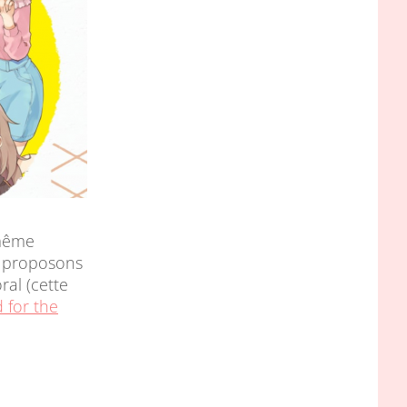
 même
us proposons
ral (cette
 for the