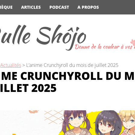
HÈQUE
ARTICLES
PODCAST
A PROPOS
ulle Shôjo
Donne de la couleur à vos
>
Actualités
>
L’anime Crunchyroll du mois de juillet 2025
IME CRUNCHYROLL DU M
ILLET 2025