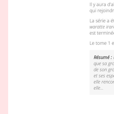
Il y aura d’
qui rejoindr
La série a é
waratte irar
est terminé
Le tome 1 
Résumé :
que sa gr
de son gra
et ses esp
elle renc
elle…