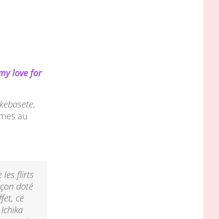
my love for
akebasete
,
omes au
les flirts
rçon doté
fet, ce
 Ichika