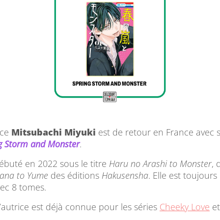
rice
Mitsubachi Miyuki
est de retour en France avec s
g Storm and Monster
.
débuté en 2022 sous le titre
Haru no Arashi to Monster
, 
ana to Yume
des éditions
Hakusensha
. Elle est toujour
ec 8 tomes.
l’autrice est déjà connue pour les séries
Cheeky Love
e