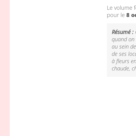
Le volume f
pour le
8 o
Résumé :
quand on v
au sein d
de ses loc
à fleurs e
chaude, ch