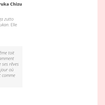
ruka Chizu
ga zutto
ukan
. Elle
ême toit
stamment
e ses rêves
 jour où
out comme