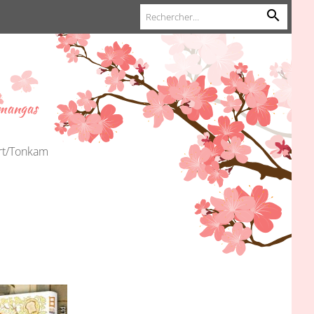
 mangas
urt/Tonkam