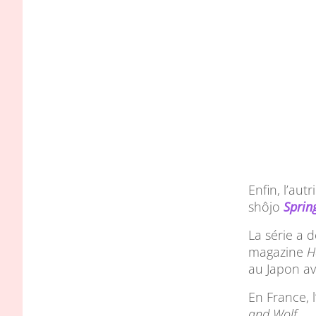
Enfin, l’aut
shôjo
Sprin
La série a 
magazine
H
au Japon av
En France, 
and Wolf
.