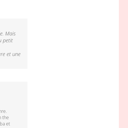
le. Mais
 petit
ère et une
nre.
n the
ba et