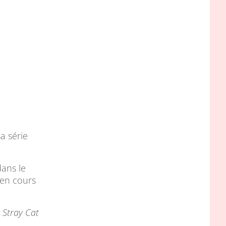
a série
dans le
s en cours
t
Stray Cat