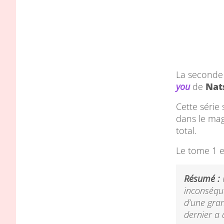
La seconde
you
de
Nat
Cette série
dans le ma
total.
Le tome 1 
Résumé :
I
inconséque
d’une gran
dernier a 