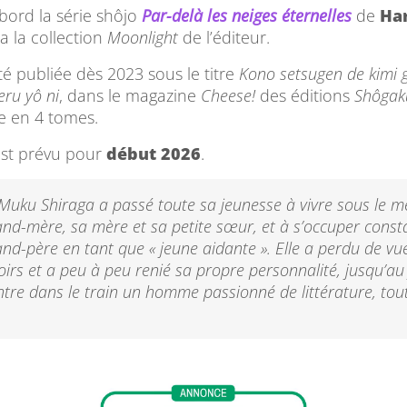
abord la série shôjo
Par-delà les neiges éternelles
de
Ha
a la collection
Moonlight
de l’éditeur.
té publiée dès 2023 sous le titre
Kono setsugen de kimi 
eru yô ni
, dans le magazine
Cheese!
des éditions
Shôgak
e en 4 tomes.
est prévu pour
début 2026
.
Muku Shiraga a passé toute sa jeunesse à vivre sous le m
and-mère, sa mère et sa petite sœur, et à s’occuper con
nd-père en tant que « jeune aidante ». Elle a perdu de vu
oirs et a peu à peu renié sa propre personnalité, jusqu’au
ontre dans le train un homme passionné de littérature, t