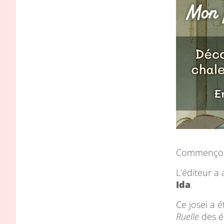
Commençons
L’éditeur a
Ida
.
Ce josei a é
Ruelle
des é