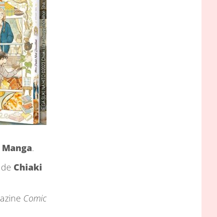
l Manga
.
de
Chiaki
gazine
Comic