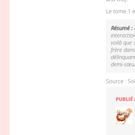
Le tome 1 
Résumé :
R
interactio
voilà que 
frère dans
délinquant
demi-sœur
Source : So
PUBLIÉ