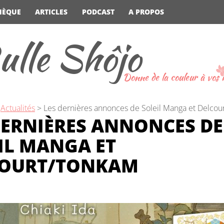
HÈQUE
ARTICLES
PODCAST
A PROPOS
ulle Shôjo
Donne de la couleur à vos
>
Actualités
>
Les dernières annonces de Soleil Manga et Delco
DERNIÈRES ANNONCES DE
IL MANGA ET
COURT/TONKAM