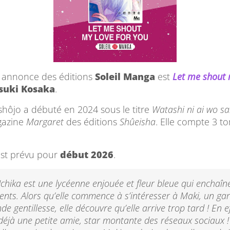
 annonce des éditions
Soleil Manga
est
Let me shout 
suki Kosaka
.
 shôjo a débuté en 2024 sous le titre
Watashi ni ai wo s
gazine
Margaret
des éditions
Shûeisha
. Elle compte 3 t
est prévu pour
début 2026
.
chika est une lycéenne enjouée et fleur bleue qui enchaîne 
nts. Alors qu’elle commence à s’intéresser à Maki, un ga
de gentillesse, elle découvre qu’elle arrive trop tard ! En ef
déjà une petite amie, star montante des réseaux sociaux !