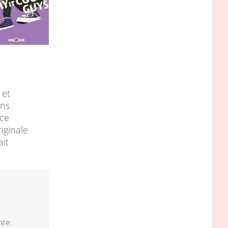
 et
ans
 ce
iginale
ait
nre.