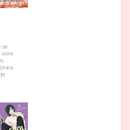
 se
 voire
es
 Urara
 de