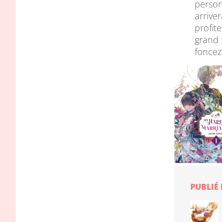
person
arrive
profit
grand 
foncez
PUBLIÉ