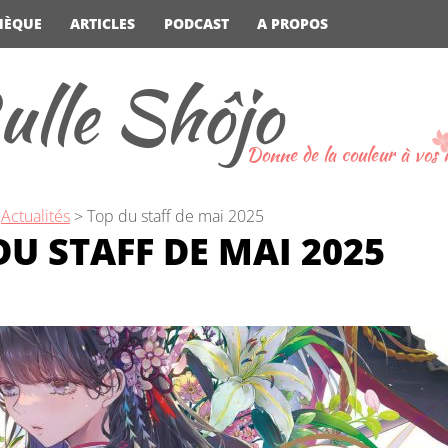
HÈQUE
ARTICLES
PODCAST
A PROPOS
ulle Shôjo
Donne de la couleur à vos
>
Actualités
>
Top du staff de mai 2025
DU STAFF DE MAI 2025