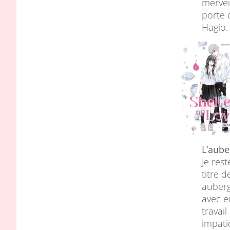
mervei
porte 
Hagio.
L’aube
Je res
titre 
auberge
avec e
travail
impati