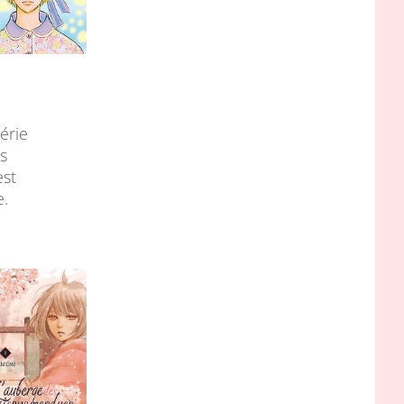
érie
s
est
e.