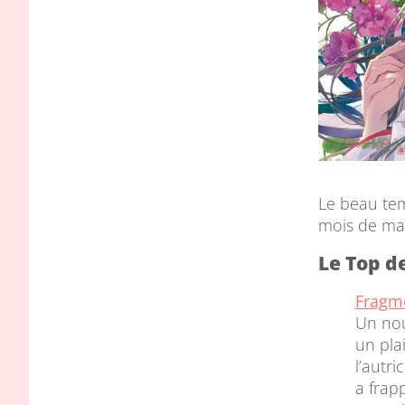
Le beau tem
mois de mai
Le Top d
Fragme
Un nou
un pla
l’autr
a frapp