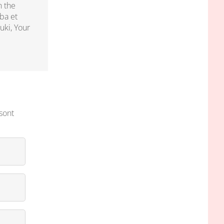
n the
ba et
uki, Your
sont