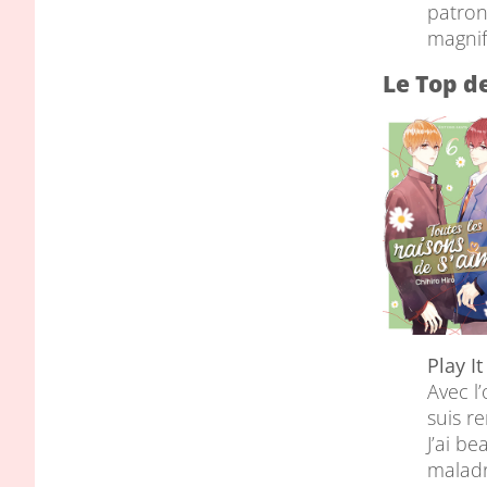
patron
magnif
Le Top d
Play I
Avec l’
suis r
J’ai b
maladr