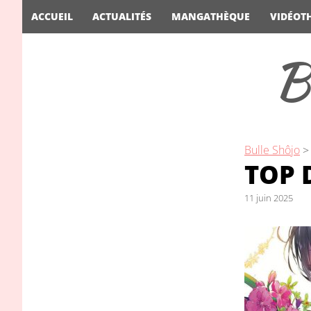
ACCUEIL
ACTUALITÉS
MANGATHÈQUE
VIDÉOT
B
Bulle Shôjo
TOP 
11 juin 2025