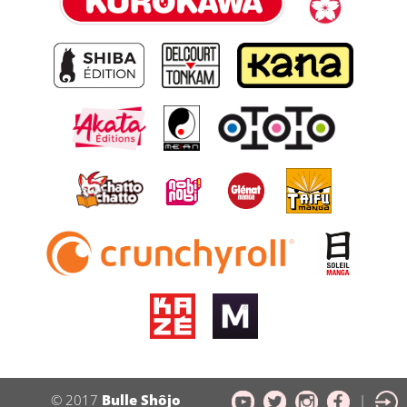
© 2017
Bulle Shôjo
|