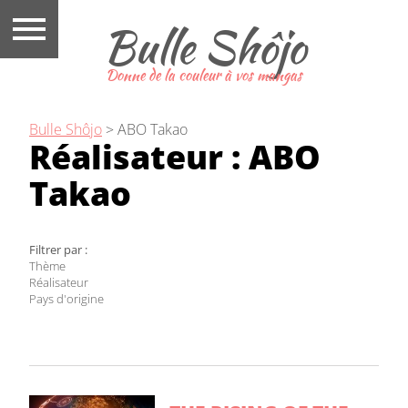
Bulle Shôjo
Donne de la couleur à vos mangas
Bulle Shôjo
>
ABO Takao
Réalisateur :
ABO
Takao
Filtrer par :
Thème
Réalisateur
Pays d'origine