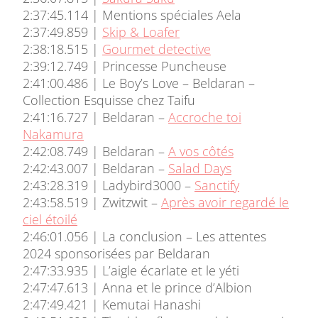
2:37:45.114 | Mentions spéciales Aela
2:37:49.859 |
Skip & Loafer
2:38:18.515 |
Gourmet detective
2:39:12.749 | Princesse Puncheuse
2:41:00.486 | Le Boy’s Love – Beldaran –
Collection Esquisse chez Taifu
2:41:16.727 | Beldaran –
Accroche toi
Nakamura
2:42:08.749 | Beldaran –
A vos côtés
2:42:43.007 | Beldaran –
Salad Days
2:43:28.319 | Ladybird3000 –
Sanctify
2:43:58.519 | Zwitzwit –
Après avoir regardé le
ciel étoilé
2:46:01.056 | La conclusion – Les attentes
2024 sponsorisées par Beldaran
2:47:33.935 | L’aigle écarlate et le yéti
2:47:47.613 | Anna et le prince d’Albion
2:47:49.421 | Kemutai Hanashi