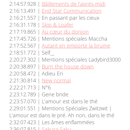
2:14:57.928 |
Bâillements de l’après-midi
2:16:13.491 |
End Star Communication
2:16:21.557 | En passant par les cieux
2:16:31.178 |
Skip & Loafer
2:17:19.865 |
Au cœur du donjon
2:17:45.726 | Mentions spéciales Maccha
2:17:52.567 |
Autant en emporte la brume
2:18:51.772 | Self__
2:20:27.302 | Mentions spéciales Ladybird3000
2:20:38.897 |
Burn the house down
2:20:58.472 | Adieu Eri
2:21:30.814 |
New normal
2:22:21.713 | N°6
2:23:12.789 | Gene bride
2:23:57.070 | L’amour est dans le thé
2:29:01.551 | Mentions Spéciales Zwitzwit |
L’amour est dans le pré. Ah non, dans le thé
2:32:07.423 | Les âmes enflammées
2:36:07.815 |
Sakura Saku