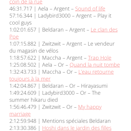
coin de la rue
46:31.717 | Aela – Argent –
Sound of life
57:16.344 | Ladybird3000 – Argent – Play it
cool guys
1:02:01.657 | Beldaran – Argent –
Le clan des
Poe
1:07:15.882 | Zwitzwit – Argent – Le vendeur
du magasin de vélos
1:18:57.622 | Maccha – Argent –
Trap Hole
1:25:08.502 | Aela – Or –
Quand la nuit tombe
1:32:43.733 | Maccha – Or –
L’eau retourne
toujours à la mer
1:42:04.867 | Beldaran – Or – Hirayasumi
1:49:24.609 | Ladybird3000 – Or – The
summer hikaru died
1:56:46.479 | Zwitzwit – Or –
My happy
marriage
2:12:59.948 | Mentions spéciales Beldaran
2:13:30.386 |
Hoshi dans le jardin des filles