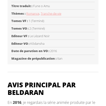
Titre traduit :
Fune o Amu
Thèmes :
Romance
,
Tranche-de-vie
Tomes VF :
1 (Terminé)
Tomes VO :
2 (Terminé)
Editeur VF :
Le Lézard Noir
Editeur VO :
Kôdansha
Date de parution en VO :
2016
Magazine de prépublication :
Itan
AVIS PRINCIPAL PAR
BELDARAN
En
2016
, je regardais la série animée produite par le