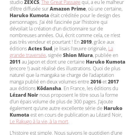
studio
ZEXCS
,
The Great Passage
qui, a eu le malheur
d’être diffusée sur
Amazon Prime
, où une certaine,
Haruko Kumota
était créditée pour le design des
personnages. J’ai été fascinée par l’histoire qui
dévoilait la création d’un dictionnaire sur de
nombreuses années. Oui, écrit comme cela, ce n’est
pas très vendeur et pourtant ! En
2019
, grâce aux
éditions
Actes Sud
, je lisais l’œuvre originale,
La
grande traversée
, signée
Shion Miura
, publiée en
2011
au Japon et dont une certaine
Haruko Kumota
(encore !) avait réalisé des illustrations. Quoi de plus
naturel que la mangaka se charge de l’adaptation
manga publié en deux volumes entre
2016
et
2017
aux éditions
Kôdansha
. En France, les éditions du
Lézard Noir
nous proposent le titre sous la forme
d’un épais volume de plus de 300 pages. J’ajoute
également qu’une autre excellente série de
Haruko
Kumota
est en cours de publication au Lézard Noir,
Le Rakugo à la vie, à la mort
.
L’histoire est simple. Nous suivons le quotidien d’une