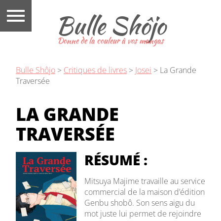
Bulle Shôjo
Donne de la couleur à vos mangas
Bulle Shôjo
>
Critiques de livres
>
Josei
>
La Grande
Traversée
LA GRANDE
TRAVERSÉE
RÉSUMÉ :
Mitsuya Majime travaille au service
commercial de la maison d’édition
Genbu shobô. Son sens aigu du
mot juste lui permet de rejoindre