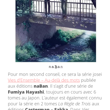
Pour mon second conseil, ce sera la série josei
Vies d’Ensemble – Au-delà des mots
publiée
aux éditions
naBan
. Il s’agit d’une série de
Fumiya Hayashi
, toujours en cours avec 6
tomes au Japon. L’auteur est également connu
pour la série en 2 tomes
La Règle de Trois
aux
éditions
Casterman – Sakka
. Dans
Vies