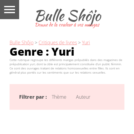
Bulle Shôjo
Donne de la couleur à vos mangas
Bulle Shôjo
>
Critiques de livres
>
Yuri
Genre :
Yuri
Cette rubrique regroupe les différents mangas prépubliés dans des magazines de
prépublication yuri, dont la cible est principalement constituée d’un public féminin.
Ce sont des ouvrages traitant de relations homosexuelles entre filles. Ils sont en
général plus portés sur les sentiments que sur les relations sexuelles.
Filtrer par :
Thème
Auteur