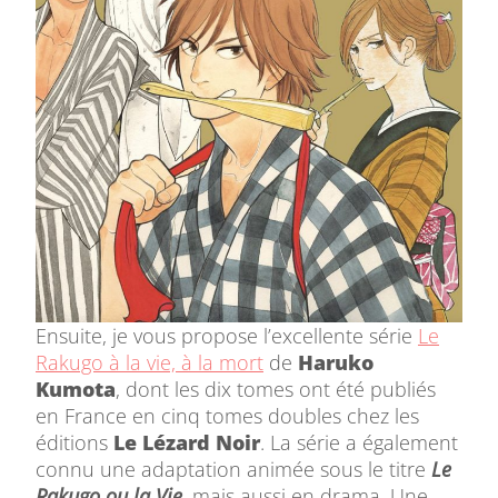
Ensuite, je vous propose l’excellente série
Le
Rakugo à la vie, à la mort
de
Haruko
Kumota
, dont les dix tomes ont été publiés
en France en cinq tomes doubles chez les
éditions
Le Lézard Noir
. La série a également
connu une adaptation animée sous le titre
Le
Rakugo ou la Vie
, mais aussi en drama. Une