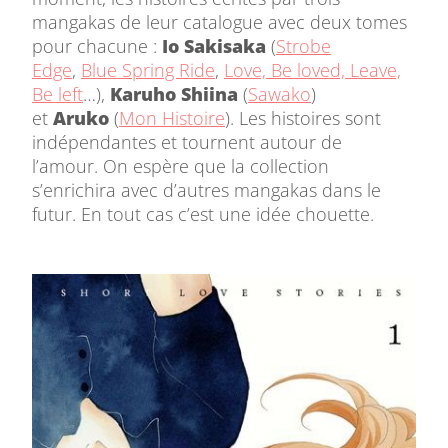
mangakas de leur catalogue avec deux tomes
pour chacune :
Io Sakisaka
(
Strobe
Edge
,
Blue Spring Ride
,
Love, Be loved, Leave,
Be left
…),
Karuho Shiina
(
Sawako
)
et
Aruko
(
Mon Histoire
). Les histoires sont
indépendantes et tournent autour de
l’amour. On espère que la collection
s’enrichira avec d’autres mangakas dans le
futur. En tout cas c’est une idée chouette.