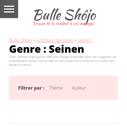
Bulle Shôjo
Donne de la couleur à vos mangas
Bulle Shôjo
>
Critiques de livres
>
Seinen
Genre :
Seinen
Cette rubrique regroupe les différents mangas prépubliés dans des magazines de
prépublication seinen, dont la cible est principalement constituée d’un public plus
adulte et mature.
Filtrer par :
Thème
Auteur