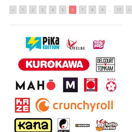
«
1
2
3
4
5
6
7
8
9
...
17
»